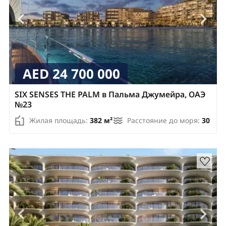
AED 24 700 000
SIX SENSES THE PALM в Пальма Джумейра, ОАЭ
№23
Жилая площадь:
382 м²
Расстояние до моря:
30