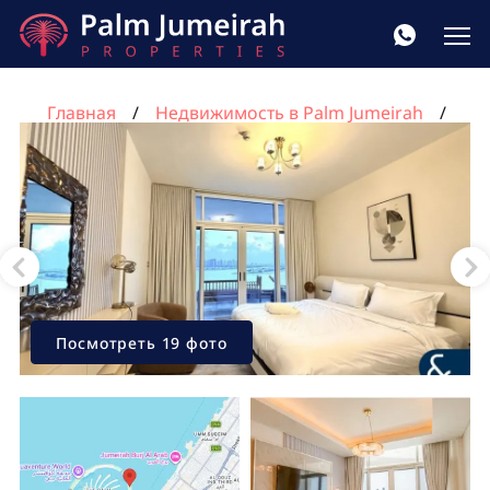
Главная
Недвижимость в Palm Jumeirah
Azizi Mina в Пальма Джумейра, ОАЭ №47
Квартира с 2 спальнями в Azizi Mina, Пальма
Джумейра, Дубай, ОАЭ №1062
Посмотреть 19 фото