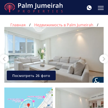
Главная
Недвижимость в Palm Jumeirah
MARINA RESIDENCES в Пальма Джумейра, ОАЭ
№25
Квартира с 3 спальнями в MARINA RESIDENCES,
Пальма Джумейра, Дубай, ОАЭ №1063
Посмотреть 26 фото