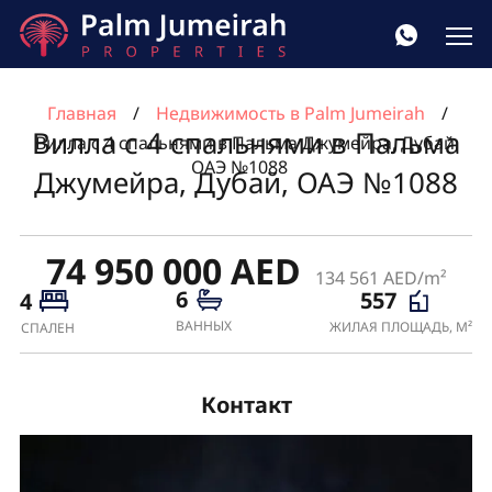
Главная
Недвижимость в Palm Jumeirah
Вилла с 4 спальнями в Пальма
Вилла с 4 спальнями в Пальма Джумейра, Дубай,
ОАЭ №1088
Джумейра, Дубай, ОАЭ №1088
74 950 000 AED
134 561 AED/m²
6
557
4
ВАННЫХ
ЖИЛАЯ ПЛОЩАДЬ, М²
СПАЛЕН
Контакт