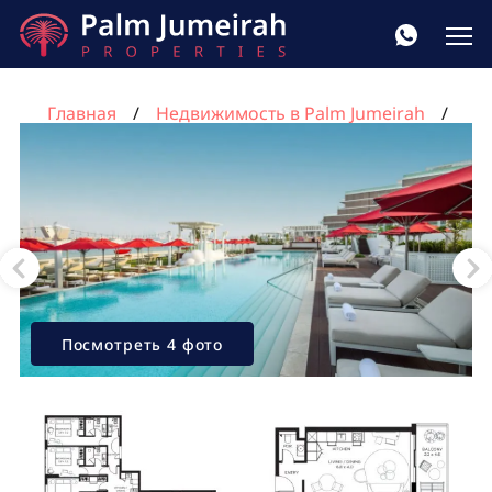
Главная
Недвижимость в Palm Jumeirah
Квартира 79м² в Пальма Джумейра, Дубай, ОАЭ
№1233
Посмотреть 4 фото