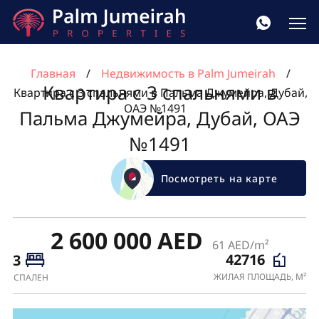
Главная
Недвижимость в Palm Jumeirah
Квартира с 3 спальнями в
Квартира с 3 спальнями в Пальма Джумейра, Дубай,
ОАЭ №1491
Пальма Джумейра, Дубай, ОАЭ
№1491
Посмотреть на карте
2 600 000 AED
61 AED/m²
42716
3
ЖИЛАЯ ПЛОЩАДЬ, М²
СПАЛЕН