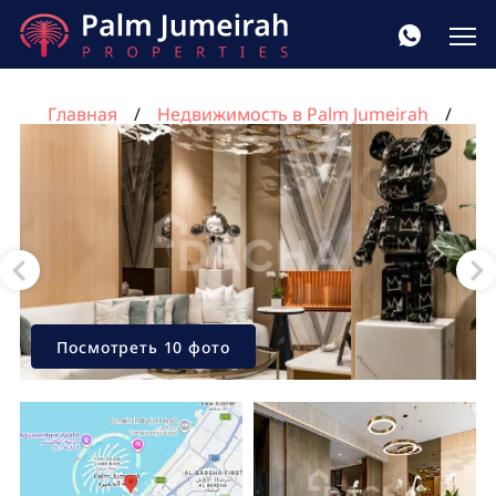
Главная
Недвижимость в Palm Jumeirah
Квартира с 1 спальней в FIVE Palm Jumeirah, Пальма
Джумейра, Дубай, ОАЭ №1557
Посмотреть 10 фото