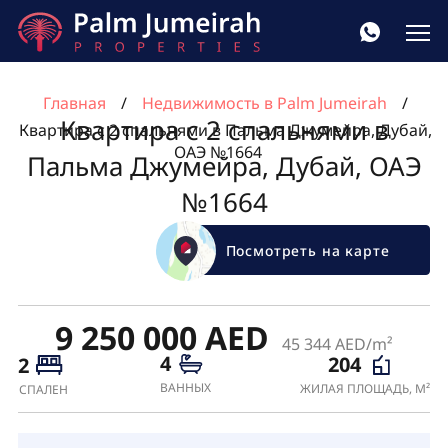
Главная
Недвижимость в Palm Jumeirah
Квартира с 2 спальнями в
Квартира с 2 спальнями в Пальма Джумейра, Дубай,
ОАЭ №1664
Пальма Джумейра, Дубай, ОАЭ
№1664
Посмотреть на карте
9 250 000 AED
45 344 AED/m²
4
204
2
ВАННЫХ
ЖИЛАЯ ПЛОЩАДЬ, М²
СПАЛЕН