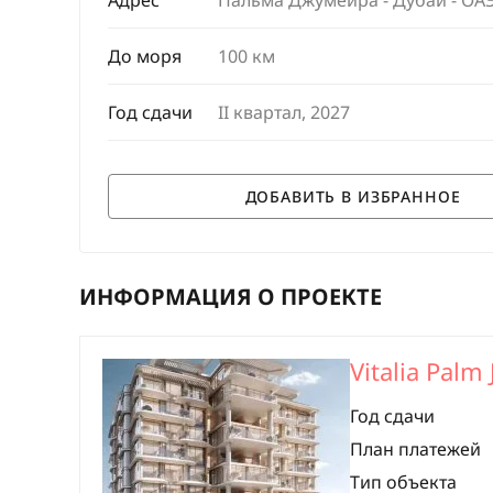
Адрес
Пальма Джумейра - Дубай - ОА
До моря
100 км
Год сдачи
II квартал, 2027
ИНФОРМАЦИЯ О ПРОЕКТЕ
Vitalia Palm
Год сдачи
План платежей
Тип объекта