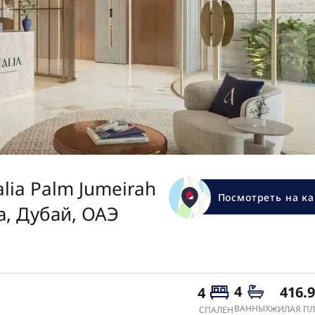
alia Palm Jumeirah
Посмотреть на ка
а, Дубай, ОАЭ
4
416.
4
ВАННЫХ
ЖИЛАЯ ПЛ
СПАЛЕН