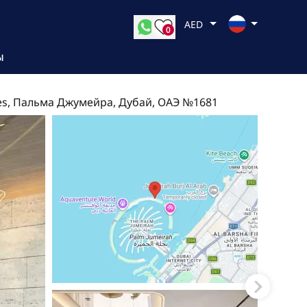
AED
0
Ы
nces, Пальма Джумейра, Дубай, ОАЭ №1681