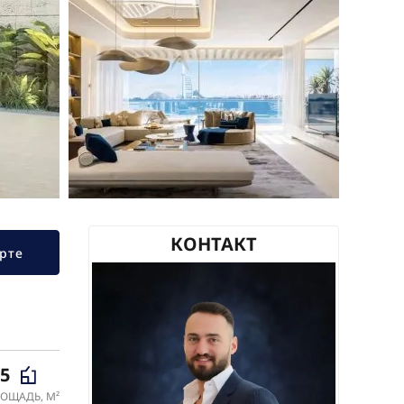
КОНТАКТ
рте
95
ОЩАДЬ, М²