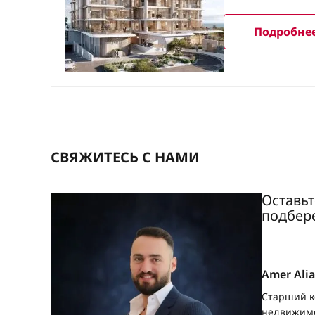
Подробнее
СВЯЖИТЕСЬ С НАМИ
Оставьт
подбер
Amer Alia
Старший к
недвижим