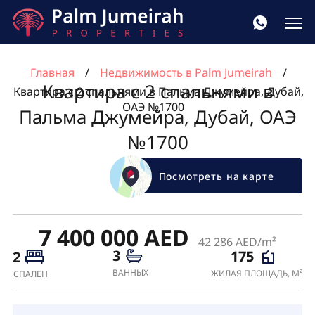
Главная
Недвижимость в Palm Jumeirah
Квартира с 2 спальнями в
Квартира с 2 спальнями в Пальма Джумейра, Дубай,
ОАЭ №1700
Пальма Джумейра, Дубай, ОАЭ
№1700
Посмотреть на карте
7 400 000 AED
42 286 AED/m²
3
175
2
ВАННЫХ
ЖИЛАЯ ПЛОЩАДЬ, М²
СПАЛЕН