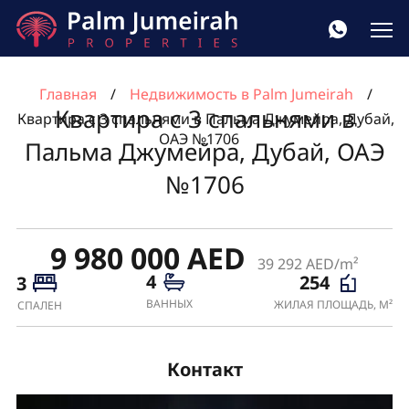
Главная
Недвижимость в Palm Jumeirah
Квартира с 3 спальнями в
Квартира с 3 спальнями в Пальма Джумейра, Дубай,
ОАЭ №1706
Пальма Джумейра, Дубай, ОАЭ
№1706
9 980 000 AED
39 292 AED/m²
4
254
3
ВАННЫХ
ЖИЛАЯ ПЛОЩАДЬ, М²
СПАЛЕН
Контакт