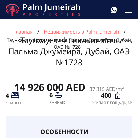
Главная
Недвижимость в Palm Jumeirah
Таунхаус с 4 спальнями в
Таунхаус с 4 спальнями в Пальма Джумейра, Дубай,
ОАЭ №1728
Пальма Джумейра, Дубай, ОАЭ
№1728
14 926 000 AED
37 315 AED/m²
6
400
4
ВАННЫХ
ЖИЛАЯ ПЛОЩАДЬ, М²
СПАЛЕН
ОСОБЕННОСТИ