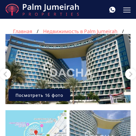
Главная
Недвижимость в Palm Jumeirah
Квартира с 1 спальней в Seven Palm, Пальма
Джумейра, Дубай, ОАЭ №1734
Посмотреть 16 фото