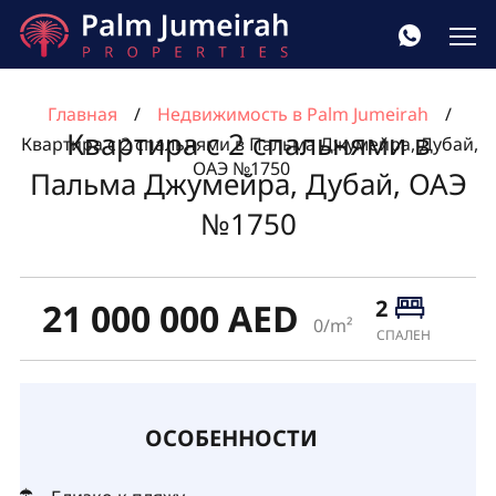
Главная
Недвижимость в Palm Jumeirah
Квартира с 2 спальнями в
Квартира с 2 спальнями в Пальма Джумейра, Дубай,
ОАЭ №1750
Пальма Джумейра, Дубай, ОАЭ
№1750
2
21 000 000 AED
0/m²
СПАЛЕН
ОСОБЕННОСТИ