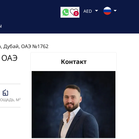
AED
0
Ы
а, Дубай, ОАЭ №1762
, ОАЭ
Контакт
ОЩАДЬ, М²