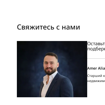
Свяжитесь с нами
Оставьт
подбер
Amer Alia
Старший к
недвижим