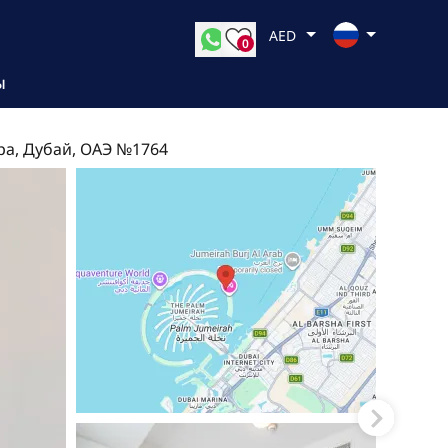
AED
0
Ы
ра, Дубай, ОАЭ №1764