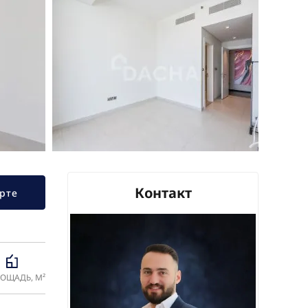
Контакт
рте
ОЩАДЬ, М²