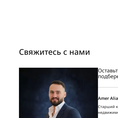
Свяжитесь с нами
Оставьт
подбер
Amer Alia
Старший к
недвижим