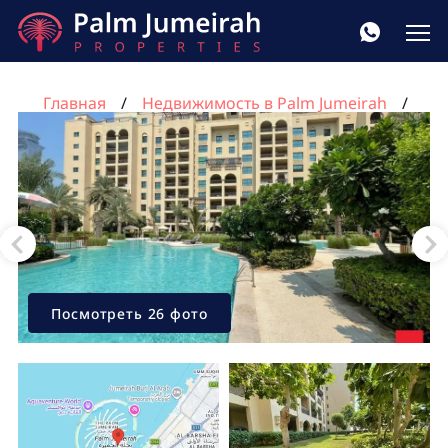
Главная
Недвижимость в Palm Jumeirah
Квартира с 1 спальней в Пальма Джумейра, Дубай,
ОАЭ №1768
Посмотреть 26 фото