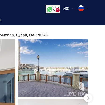
AED
0
Ы
жумейра, Дубай, ОАЭ №328