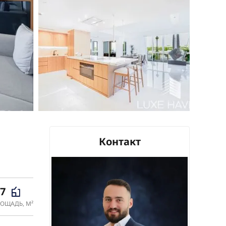
Контакт
87
ОЩАДЬ, М²