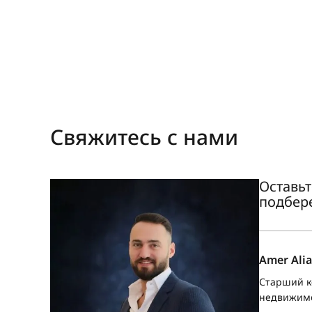
Свяжитесь с нами
Оставьт
подбер
Amer Alia
Старший к
недвижим