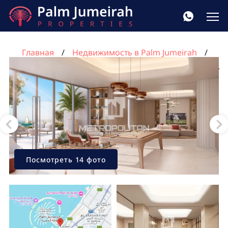
Главная
Недвижимость в Palm Jumeirah
Квартира с 3 спальнями в Пальма Джумейра, Дубай,
ОАЭ №336
Посмотреть 14 фото