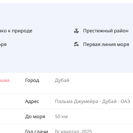
зко к природе
Престижный район
оря
Первая линия моря
льма
Город
Дубай
Адрес
Пальма Джумейра - Дубай - ОАЭ
До моря
50 км
Год сдачи
IV квартал, 2025