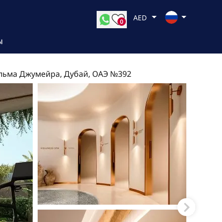
AED
0
Ы
льма Джумейра, Дубай, ОАЭ №392