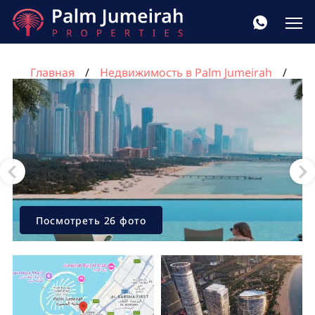
Главная
Недвижимость в Palm Jumeirah
Квартира с 3 спальнями в Пальма Джумейра, Дубай,
ОАЭ №398
Посмотреть 26 фото