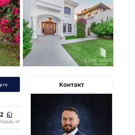
Контакт
рте
52
ОЩАДЬ, М²