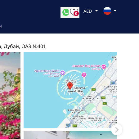
AED
0
Ы
, Дубай, ОАЭ №401