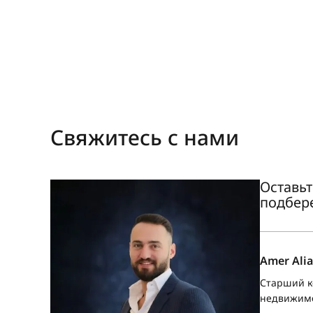
Свяжитесь с нами
Оставьт
подбер
Amer Alia
Старший к
недвижим