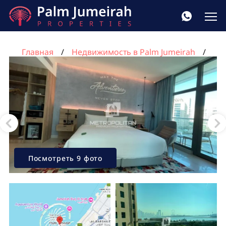
Главная
Недвижимость в Palm Jumeirah
Квартира 48м² в Seven Palm, Пальма Джумейра,
Дубай, ОАЭ №440
Посмотреть 9 фото