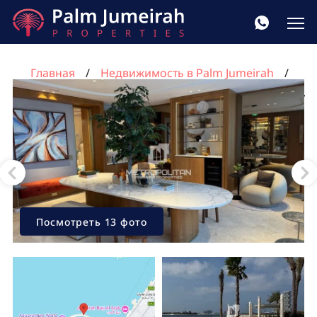
Главная
Недвижимость в Palm Jumeirah
Квартира с 3 спальнями в Пальма Джумейра, Дубай,
ОАЭ №445
Посмотреть 13 фото