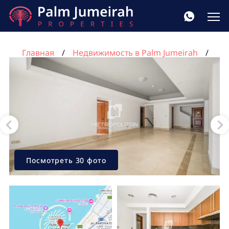
Главная
Недвижимость в Palm Jumeirah
Таунхаус с 3 спальнями в Пальма Джумейра, Дубай,
ОАЭ №454
Посмотреть 30 фото