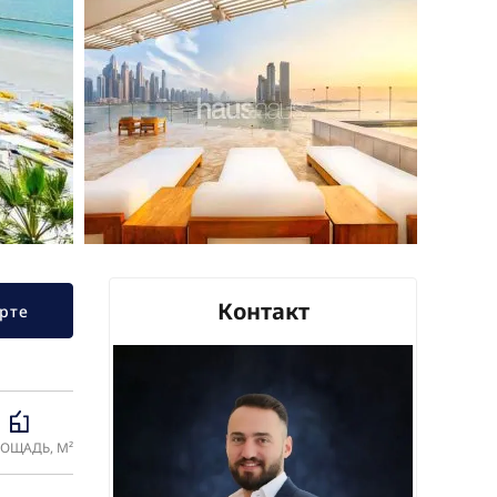
Контакт
рте
ОЩАДЬ, М²