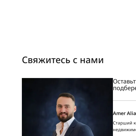
Свяжитесь с нами
Оставьт
подбер
Amer Alia
Старший к
недвижим