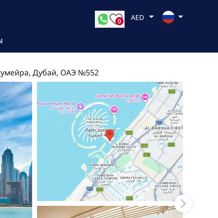
AED
0
Ы
Джумейра, Дубай, ОАЭ №552