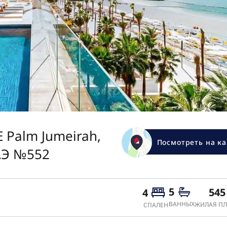
E Palm Jumeirah,
Посмотреть на ка
АЭ №552
5
545
4
ВАННЫХ
ЖИЛАЯ ПЛ
СПАЛЕН