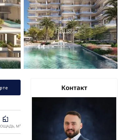
Контакт
рте
ОЩАДЬ, М²