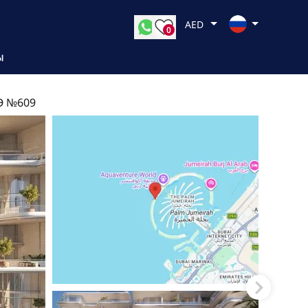
AED
0
Ы
Э №609