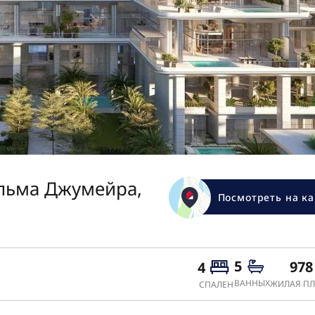
альма Джумейра,
Посмотреть на ка
5
978
4
ВАННЫХ
ЖИЛАЯ ПЛ
СПАЛЕН