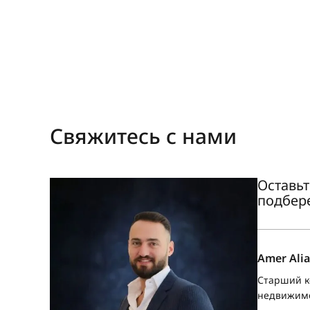
Свяжитесь с нами
Оставьт
подбер
Amer Alia
Старший к
недвижим