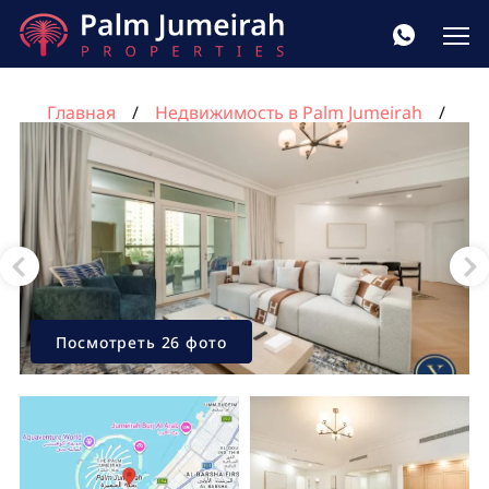
Главная
Недвижимость в Palm Jumeirah
Квартира с 2 спальнями в Shoreline Apartments,
Пальма Джумейра, Дубай, ОАЭ №613
Посмотреть 26 фото