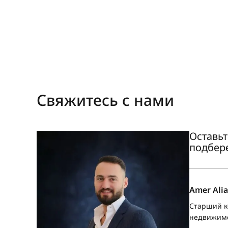
Свяжитесь с нами
Оставьт
подбер
Amer Alia
Старший к
недвижим