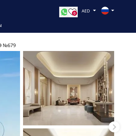
AED
0
Ы
Э №679