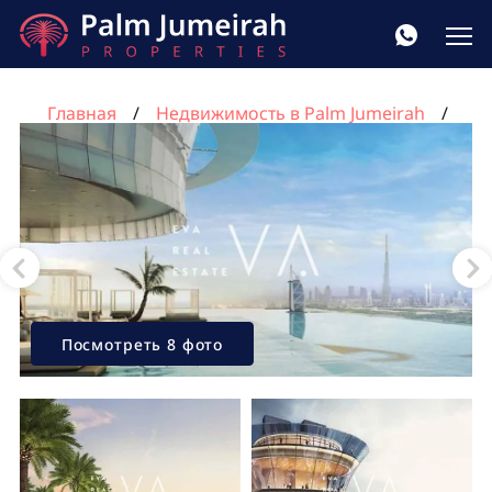
Главная
Недвижимость в Palm Jumeirah
Квартира с 1 спальней в Пальма Джумейра, Дубай,
ОАЭ №684
Посмотреть 8 фото