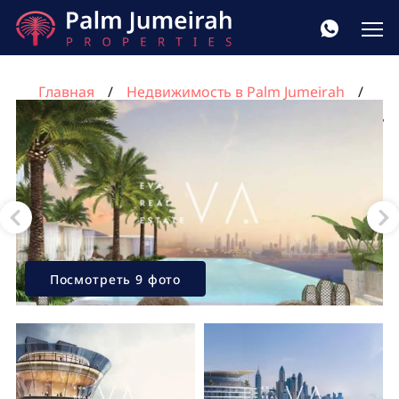
Главная
Недвижимость в Palm Jumeirah
Квартира с 3 спальнями в Пальма Джумейра, Дубай,
ОАЭ №685
Посмотреть 9 фото