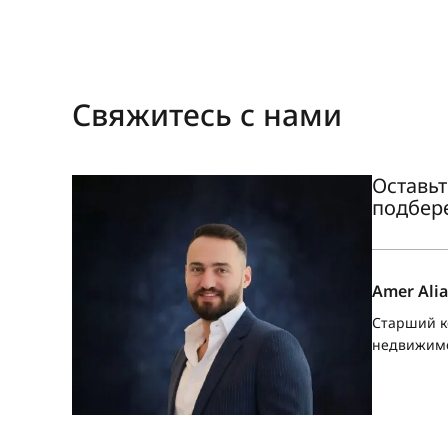
Свяжитесь с нами
Оставьт
подбер
Amer Alia
Старший к
недвижим