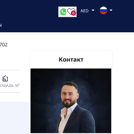
AED
0
Ы
702
Контакт
ОЩАДЬ, М²