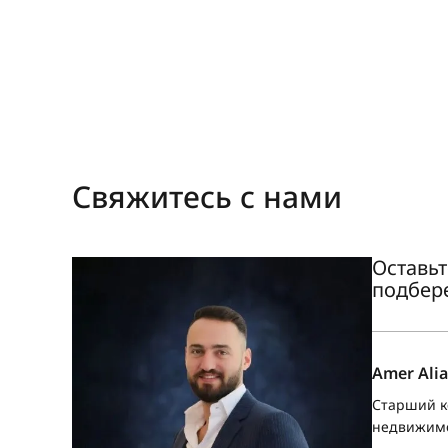
Свяжитесь с нами
Оставьт
подбер
Amer Alia
Старший к
недвижим