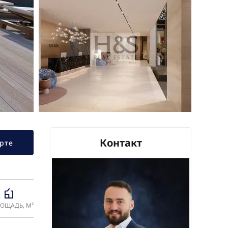
Контакт
рте
ОЩАДЬ, М²