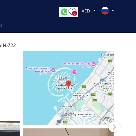
AED
0
Ы
Э №722