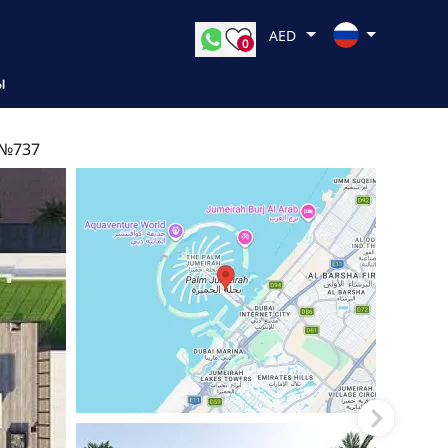
AED
0
Ы
 №737