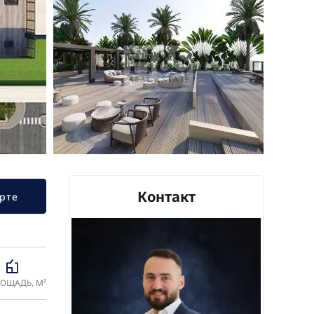
Контакт
рте
ОЩАДЬ, М²