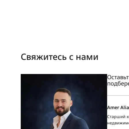
Свяжитесь с нами
Оставьт
подбер
Amer Alia
Старший к
недвижим