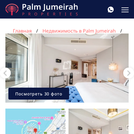
Главная
Недвижимость в Palm Jumeirah
Квартира с 2 спальнями в Shoreline Apartments,
Пальма Джумейра, Дубай, ОАЭ №956
Посмотреть 30 фото