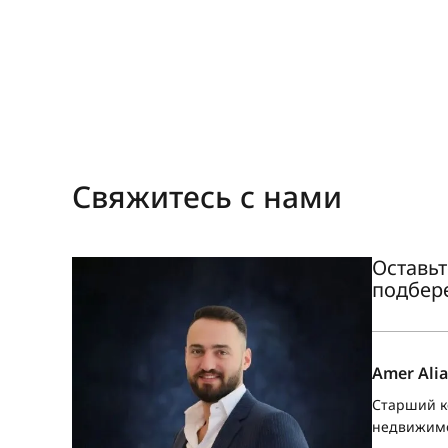
Свяжитесь с нами
Оставьт
подбер
Amer Alia
Старший к
недвижим