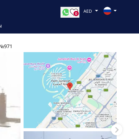
AED
0
Ы
 №971