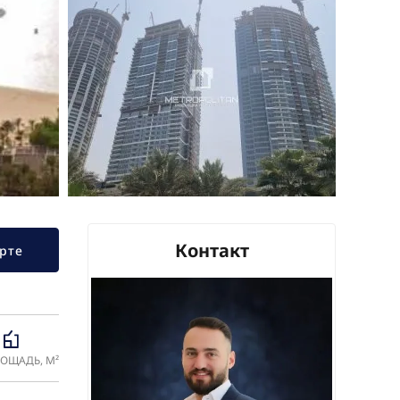
Контакт
рте
ОЩАДЬ, М²