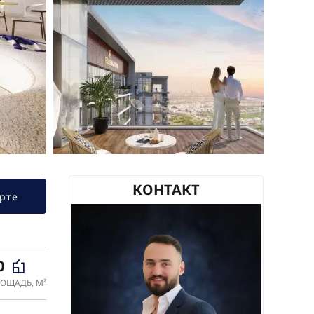
КОНТАКТ
рте
0
ОЩАДЬ, М²