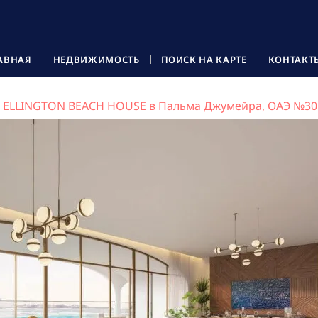
АВНАЯ
НЕДВИЖИМОСТЬ
ПОИСК НА КАРТЕ
КОНТАКТ
ELLINGTON BEACH HOUSE в Пальма Джумейра, ОАЭ №30
OUSE, Пальма Джумейра, Дубай, ОАЭ №366