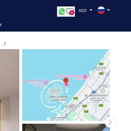
AED
0
Ы