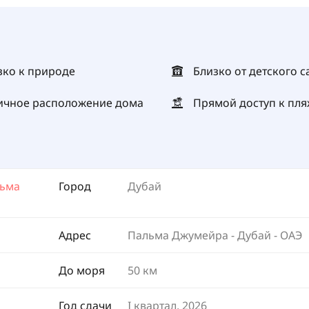
зко к природе
Близко от детского с
ичное расположение дома
Прямой доступ к пля
льма
Город
Дубай
Адрес
Пальма Джумейра - Дубай - ОАЭ
До моря
50 км
Год сдачи
I квартал, 2026