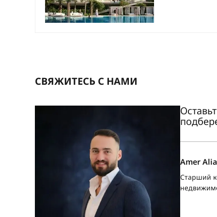
СВЯЖИТЕСЬ С НАМИ
Оставьт
подбер
Amer Alia
Старший к
недвижим