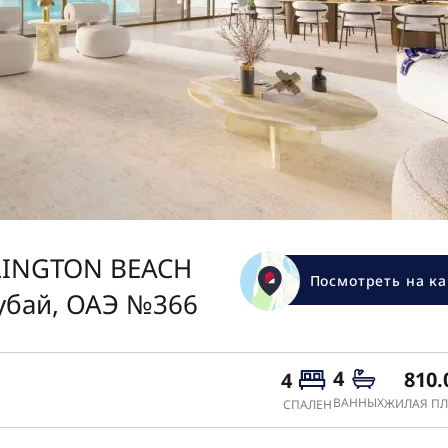
LLINGTON BEACH
Посмотреть на ка
убай, ОАЭ №366
4
810.
4
ВАННЫХ
ЖИЛАЯ ПЛ
СПАЛЕН