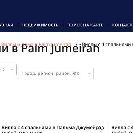
АВНАЯ
НЕДВИЖИМОСТЬ
ПОИСК НА КАРТЕ
КОНТАКТ
и в Palm Jumeirah
Виллы и дома в Palm Jumeirah
Виллы с 4 спальнями 
ED
Ра
-
Этажность
-
AED 37 000 000
AED 
До аэропорта
Вилла с 4 спальнями в Пальма Джумейра,
Вилла с 