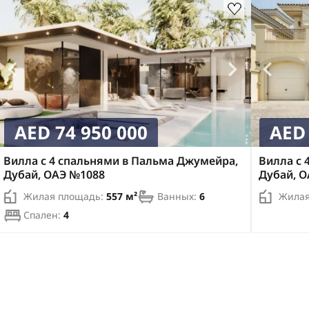
AED 74 950 000
AED 
Вилла с 4 спальнями в Пальма Джумейра,
Вилла с 
Дубай, ОАЭ №1088
Дубай, 
Жилая площадь:
557 м²
Ванных:
6
Жилая
Спален:
4