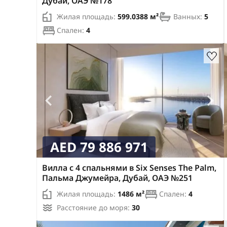
Дубай, ОАЭ №178
Близко к пляжу
Близко к природе
Жилая площадь:
599.0388 м²
Ванных:
5
Полностью меблирована
Спален:
4
AED 79 886 971
Вилла с 4 спальнями в Six Senses The Palm,
Пальма Джумейра, Дубай, ОАЭ №251
Жилая площадь:
1486 м²
Спален:
4
Расстояние до моря:
30