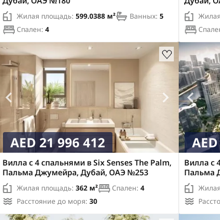
Дубай, ОАЭ №180
Дубай, 
Жилая площадь:
599.0388 м²
Ванных:
5
Жилая
Спален:
4
Спале
AED 21 996 412
AED 
Вилла с 4 спальнями в Six Senses The Palm,
Вилла с 
Пальма Джумейра, Дубай, ОАЭ №253
Пальма 
Жилая площадь:
362 м²
Спален:
4
Жилая
Расстояние до моря:
30
Расст