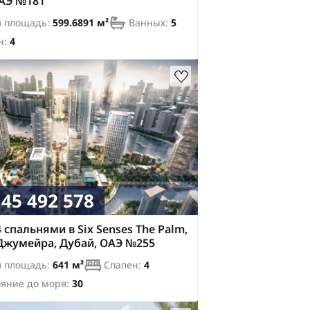
ОАЭ №181
 площадь:
599.6891 м²
Ванных:
5
н:
4
45 492 578
4 спальнями в Six Senses The Palm,
Джумейра, Дубай, ОАЭ №255
 площадь:
641 м²
Спален:
4
ояние до моря:
30