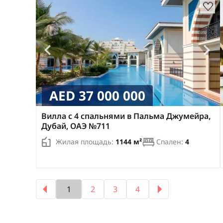
AED 37 000 000
Вилла с 4 спальнями в Пальма Джумейра,
Дубай, ОАЭ №711
Жилая площадь:
1144 м²
Спален:
4
1
2
3
4